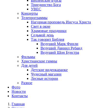
Библейские курсы
Триединство Бога
УВЕС
Концерты
Телепрограммы
Нагорная проповедь Иисуса Христа
Свет в окне
Храмовые праздники
Седьмой день
Так говорит Библия
Ведущий Марк Финли
Ведущий Даниил Ребанд
Ведущий Шон Бунстра
Фильмы
Христианские гимны
Для детей
Детские видеокараоке
Чудесный магазин
Лесные истории
Разное
Фото
Новости
Контакты
Главная